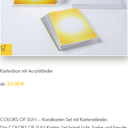
Kartenbox mit Acrylständer
25,00
€
Stück
ab:
Lieferzeit:
sofort lieferbar
inkl. MwSt.
zzgl.
Versandkosten
COLORS OF SUN – Kunstkarten Set mit Kartenständer.
Das COLORS OF SUN Karten-Set bringt Licht, Farbe und Freude